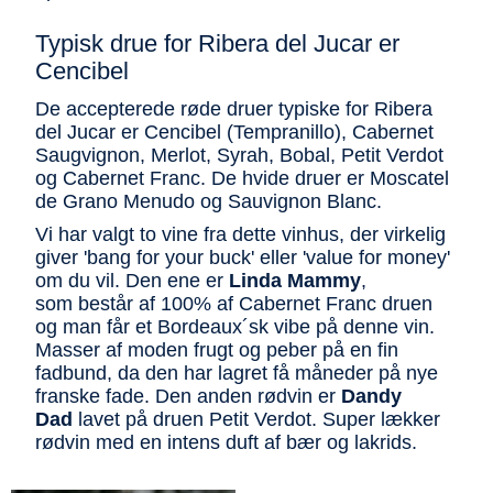
Typisk drue for Ribera del Jucar er
Cencibel
De accepterede røde druer typiske for Ribera
del Jucar er Cencibel (Tempranillo), Cabernet
Saugvignon, Merlot, Syrah, Bobal, Petit Verdot
og Cabernet Franc. De hvide druer er Moscatel
de Grano Menudo og Sauvignon Blanc.
Vi har valgt to vine fra dette vinhus, der virkelig
giver 'bang for your buck' eller 'value for money'
om du vil. Den ene er
Linda Mammy
,
som består af 100% af Cabernet Franc druen
og man får et Bordeaux´sk vibe på denne vin.
Masser af moden frugt og peber på en fin
fadbund, da den har lagret få måneder på nye
franske fade. Den anden rødvin er
Dandy
Dad
lavet på druen Petit Verdot. Super lækker
rødvin med en intens duft af bær og lakrids.