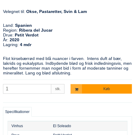
Velegnet til:
Okse, Pastaretter, Svin & Lam
Land:
Spanien
Region:
Ribera del Jucar
Drue:
Petit Verdot
År:
2020
Lagring:
4 mdr
Flot kirsebærrød med blå nuancer i farven. Intens duft af bær,
lakrids og eukalyptus. Indbydende blød og frisk indledningsvis, men
herefter fornemmer man noget bid i form af moderate tanniner og
mineralitet. Lang og blød afslutning.
stk.
Køb
Specifikationer
Vinhus
El Soleado