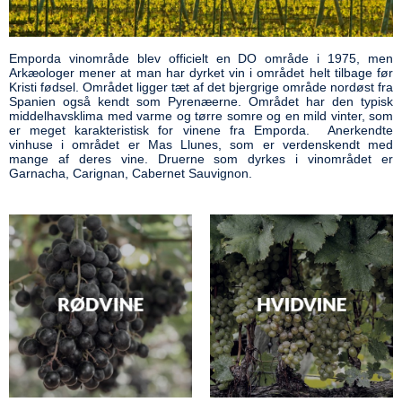
Emporda vinområde blev officielt en DO område i 1975, men
Arkæologer mener at man har dyrket vin i området helt tilbage før
Kristi fødsel. Området ligger tæt af det bjergrige område nordøst fra
Spanien også kendt som Pyrenæerne. Området har den typisk
middelhavsklima med varme og tørre somre og en mild vinter, som
er meget karakteristisk for vinene fra Emporda. Anerkendte
vinhuse i området er Mas Llunes, som er verdenskendt med
mange af deres vine. Druerne som dyrkes i vinområdet er
Garnacha, Carignan, Cabernet Sauvignon.