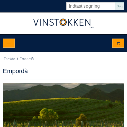
Søg
Forside
/
Empordà
Empordà