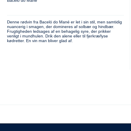
Bacelo do Mañé
Denne rødvin fra Baceló do Mané er let i sin stil, men samtidig
nuancerig i smagen, der domineres af solbær og hindbær.
Frugtigheden ledsages af en behagelig syre, der prikker
venligt i mundhulen. Drik den alene eller til fjerkræ/lyse
kødretter. En vin man bliver glad af.