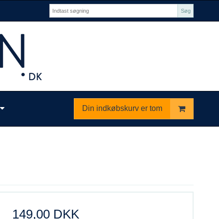
Søg
Din indkøbskurv er tom
149,00 DKK