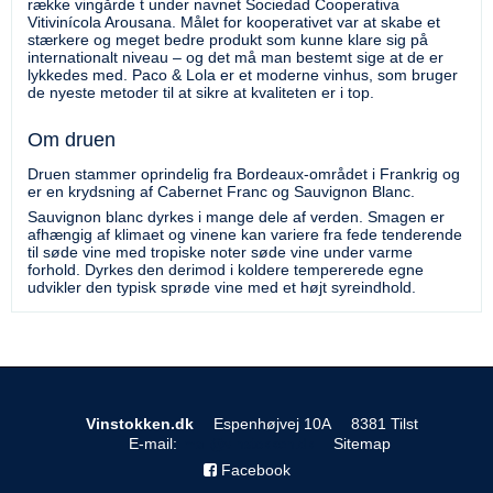
række vingårde t under navnet Sociedad Cooperativa
Vitivinícola Arousana. Målet for kooperativet var at skabe et
stærkere og meget bedre produkt som kunne klare sig på
internationalt niveau – og det må man bestemt sige at de er
lykkedes med. Paco & Lola er et moderne vinhus, som bruger
de nyeste metoder til at sikre at kvaliteten er i top.
Om druen
Druen stammer oprindelig fra Bordeaux-området i Frankrig og
er en krydsning af Cabernet Franc og Sauvignon Blanc.
Sauvignon blanc dyrkes i mange dele af verden. Smagen er
afhængig af klimaet og vinene kan variere fra fede tenderende
til søde vine med tropiske noter søde vine under varme
forhold. Dyrkes den derimod i koldere tempererede egne
udvikler den typisk sprøde vine med et højt syreindhold.
Vinstokken.dk
Espenhøjvej 10A
8381 Tilst
E-mail
:
Sitemap
Facebook