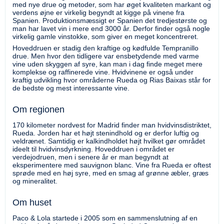
med nye drue og metoder, som har øget kvaliteten markant og
verdens øjne er virkelig begyndt at kigge på vinene fra
Spanien. Produktionsmæssigt er Spanien det tredjestørste og
man har lavet vin i mere end 3000 år. Derfor finder også nogle
virkelig gamle vinstokke, som giver en meget koncentreret.
Hoveddruen er stadig den kraftige og kødfulde Tempranillo
drue. Men hvor den tidligere var ensbetydende med varme
vine uden skyggen af syre, kan man i dag finde meget mere
komplekse og raffinerede vine. Hvidvinene er også under
kraftig udvikling hvor områderne Rueda og Rias Baixas står for
de bedste og mest interessante vine.
Om regionen
170 kilometer nordvest for Madrid finder man hvidvinsdistriktet,
Rueda. Jorden har et højt stenindhold og er derfor luftig og
veldrænet. Samtidig er kalkindholdet højt hvilket gør området
ideelt til hvidvinsdyrkning. Hoveddruen i området er
verdejodruen, men i senere år er man begyndt at
eksperimentere med sauvignon blanc. Vine fra Rueda er oftest
sprøde med en høj syre, med en smag af grønne æbler, græs
og mineralitet.
Om huset
Paco & Lola startede i 2005 som en sammenslutning af en