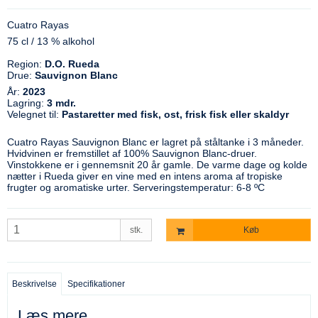
Cuatro Rayas
75 cl / 13 % alkohol
Region:
D.O. Rueda
Drue:
Sauvignon Blanc
År:
2023
Lagring:
3 mdr.
Velegnet til:
Pastaretter med fisk, ost, frisk fisk eller skaldyr
Cuatro Rayas Sauvignon Blanc er lagret på ståltanke i 3 måneder.
Hvidvinen er fremstillet af 100% Sauvignon Blanc-druer.
Vinstokkene er i gennemsnit 20 år gamle. De varme dage og kolde
nætter i Rueda giver en vine med en intens aroma af tropiske
frugter og aromatiske urter. Serveringstemperatur: 6-8 ºC
stk.
Køb
Beskrivelse
Specifikationer
Læs mere...