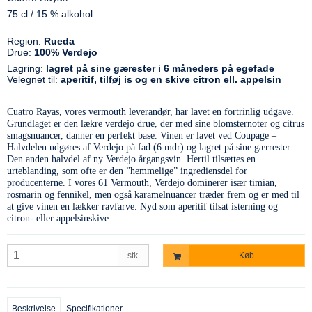
75 cl / 15 % alkohol
Region:
Rueda
Drue:
100% Verdejo
Lagring:
lagret på sine gærester i 6 måneders på egefade
Velegnet til:
aperitif, tilføj is og en skive citron ell. appelsin
Cuatro Rayas, vores vermouth leverandør, har lavet en fortrinlig udgave.
Grundlaget er den lækre verdejo drue, der med sine blomsternoter og citrus
smagsnuancer, danner en perfekt base. Vinen er lavet ved Coupage –
Halvdelen udgøres af Verdejo på fad (6 mdr) og lagret på sine gærrester.
Den anden halvdel af ny Verdejo årgangsvin. Hertil tilsættes en
urteblanding, som ofte er den ”hemmelige” ingrediensdel for
producenterne. I vores 61 Vermouth, Verdejo dominerer især timian,
rosmarin og fennikel, men også karamelnuancer træder frem og er med til
at give vinen en lækker ravfarve. Nyd som aperitif tilsat isterning og
citron- eller appelsinskive.
stk.
Køb
Beskrivelse
Specifikationer