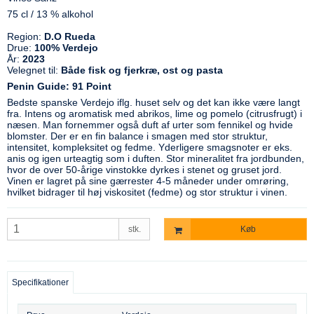
75 cl / 13 % alkohol
Region:
D.O Rueda
Drue:
100% Verdejo
År:
2023
Velegnet til:
Både fisk og fjerkræ, ost og pasta
Penin Guide: 91 Point
Bedste spanske Verdejo iflg. huset selv og det kan ikke være langt
fra. Intens og aromatisk med abrikos, lime og pomelo (citrusfrugt) i
næsen. Man fornemmer også duft af urter som fennikel og hvide
blomster. Der er en fin balance i smagen med stor struktur,
intensitet, kompleksitet og fedme. Yderligere smagsnoter er eks.
anis og igen urteagtig som i duften. Stor mineralitet fra jordbunden,
hvor de over 50-årige vinstokke dyrkes i stenet og gruset jord.
Vinen er lagret på sine gærrester 4-5 måneder under omrøring,
hvilket bidrager til høj viskositet (fedme) og stor struktur i vinen.
stk.
Køb
Specifikationer