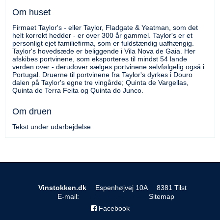
Om huset
Firmaet Taylor's - eller Taylor, Fladgate & Yeatman, som det
helt korrekt hedder - er over 300 år gammel. Taylor's er et
personligt ejet familiefirma, som er fuldstændig uafhængig.
Taylor's hovedsæde er beliggende i Vila Nova de Gaia. Her
afskibes portvinene, som eksporteres til mindst 54 lande
verden over - derudover sælges portvinene selvfølgelig også i
Portugal. Druerne til portvinene fra Taylor's dyrkes i Douro
dalen på Taylor's egne tre vingårde; Quinta de Vargellas,
Quinta de Terra Feita og Quinta do Junco.
Om druen
Tekst under udarbejdelse
Vinstokken.dk
Espenhøjvej 10A
8381 Tilst
E-mail
:
Sitemap
Facebook