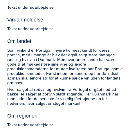
Tekst under udarbejdelse
Vin-anmeldelse
Tekst under udarbejdelse
Om landet
Som vinland er Portugal i nyere tid mest kendt for deres
portvin, men i mange år blev der også solgt store mængde
rød- og hvidvin i Danmark. Men hvor andre lande har været
gode til at markedsføre sine vine og ændre
produktionsmetoderne for at øge kvaliteten har Portugal gamle
produktionsmetoder. Først inden for senere op har de indset
at man skal ændre stil for at kunne sælge vin uden for landets
grænser.
Hvor salget af rødvin og hvidvin fra Portugal er gået ned ad
bakke, er salget af portvin stødt stigende. Her i Danmark har
man inden for de seneste år virkelig fået øjnene op for
hedvinen, hvor salget er steget markant.
Om regionen
Tekst under udarbejdelse