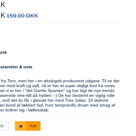
KK
KK
159,00 DKK
gisk
staretter & oste
lo fra Toro, men her i en økologisk produceret udgave. Til os der
in med kraft og saft, så er her et super dejligt bud fra vores
t vi er her i "det Gamle Spanien" og har lagt de nye trends
aserede vine lidt på hylden :-) De har bestemt en vigtig rolle
 end det du får i glasset her med Tres Julias. 10 skønne
n bund af lækkert fad, hvor tempranillo druen med smag af
r boltrer sig i fællesskab.
stk.
Køb