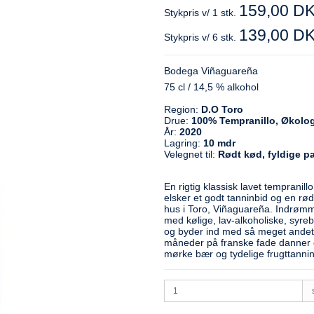
159,00 D
Stykpris v/ 1 stk.
139,00 D
Stykpris v/ 6 stk.
Bodega Viñaguareña
75 cl / 14,5 % alkohol
Region:
D.O Toro
Drue:
100% Tempranillo, Økolo
År:
2020
Lagring:
10 mdr
Velegnet til:
Rødt kød, fyldige pa
En rigtig klassisk lavet tempranil
elsker et godt tanninbid og en rødv
hus i Toro, Viñaguareña. Indrømme
med kølige, lav-alkoholiske, syreb
og byder ind med så meget andet,
måneder på franske fade danner e
mørke bær og tydelige frugttannine