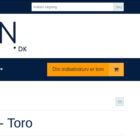
Søg
Din indkøbskurv er tom
- Toro