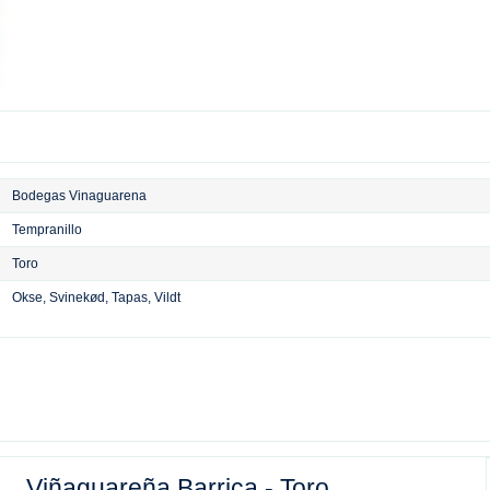
Bodegas Vinaguarena
Tempranillo
Toro
Okse,
Svinekød,
Tapas,
Vildt
Viñaguareña Barrica - Toro