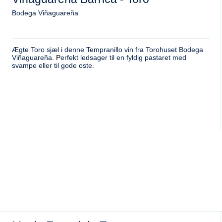
Bodega Viñaguareña
Ægte Toro sjæl i denne Tempranillo vin fra Torohuset Bodega
Viñaguareña.
P
erfekt ledsager til en fyldig pastaret med
svampe eller til gode oste.