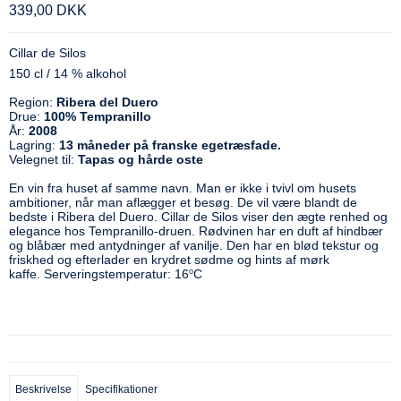
339,00 DKK
Cillar de Silos
150 cl / 14 % alkohol
Region:
Ribera del Duero
Drue:
100% Tempranillo
År:
2008
Lagring:
13 måneder på franske egetræsfade.
Velegnet til:
Tapas og hårde oste
En vin fra huset af samme navn. Man er ikke i tvivl om husets
ambitioner, når man aflægger et besøg. De vil være blandt de
bedste i Ribera del Duero. Cillar de Silos viser den ægte renhed og
elegance hos Tempranillo-druen. Rødvinen har en duft af hindbær
og blåbær med antydninger af vanilje. Den har en blød tekstur og
friskhed og efterlader en krydret sødme og hints af mørk
o
kaffe. Serveringstemperatur: 16
C
Beskrivelse
Specifikationer