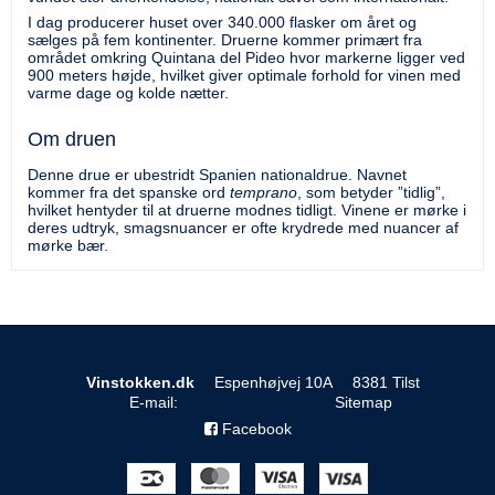
I dag producerer huset over 340.000 flasker om året og
sælges på fem kontinenter. Druerne kommer primært fra
området omkring Quintana del Pideo hvor markerne ligger ved
900 meters højde, hvilket giver optimale forhold for vinen med
varme dage og kolde nætter.
Om druen
Denne drue er ubestridt Spanien nationaldrue. Navnet
kommer fra det spanske ord
temprano
, som betyder ”tidlig”,
hvilket hentyder til at druerne modnes tidligt. Vinene er mørke i
deres udtryk, smagsnuancer er ofte krydrede med nuancer af
mørke bær.
Vinstokken.dk
Espenhøjvej 10A
8381 Tilst
E-mail
:
Sitemap
Facebook