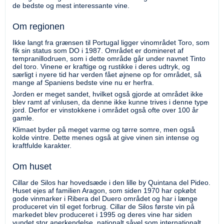
de bedste og mest interessante vine.
Om regionen
Ikke langt fra grænsen til Portugal ligger vinområdet Toro, som
fik sin status som DO i 1987. Området er domineret af
tempranillodruen, som i dette område går under navnet Tinto
del toro. Vinene er kraftige og rustikke i deres udtryk, og
særligt i nyere tid har verden fået øjnene op for området, så
mange af Spaniens bedste vine nu er herfra.
Jorden er meget sandet, hvilket også gjorde at området ikke
blev ramt af vinlusen, da denne ikke kunne trives i denne type
jord. Derfor er vinstokkene i området også ofte over 100 år
gamle.
Klimaet byder på meget varme og tørre somre, men også
kolde vintre. Dette menes også at give vinen sin intense og
kraftfulde karakter.
Om huset
Cillar de Silos har hovedsæde i den lille by Quintana del Pideo.
Huset ejes af familien Aragon, som siden 1970 har opkøbt
gode vinmarker i Ribera del Duero området og har i længe
produceret vin til eget forbrug. Cillar de Silos første vin på
markedet blev produceret i 1995 og deres vine har siden
vundet stor anerkendelse, nationalt såvel som internationalt.